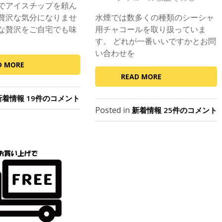
t
でアイスチップを頼ん
e
贅沢な気分になりませ
水煙では数多くの種類のシーシャ
d
な贅沢をご自宅でも味
用チャコールを取り扱っていま
o
す。 どれが一番いいですかとお問
n
い合わせを
D MORE
READ MORE
8
新着情報
19件のコメント
月
Posted in
チ
新着情報
25件のコメント
限
ャ
定、
コ
ア
ー
イ
ル
ス
検
チ
証
ッ
そ
プ
の
SELL!
①
へ
へ