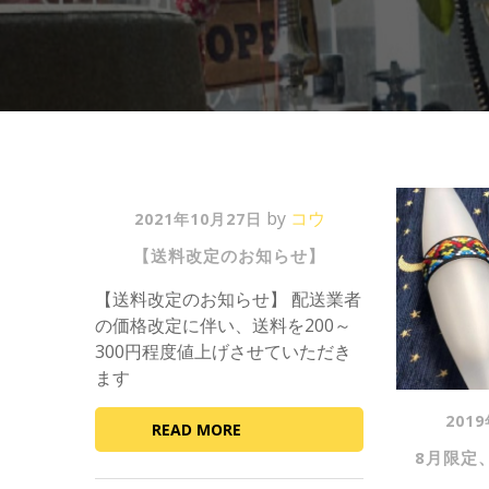
P
by
コウ
2021年10月27日
o
【送料改定のお知らせ】
s
t
【送料改定のお知らせ】 配送業者
e
の価格改定に伴い、送料を200～
d
300円程度値上げさせていただき
o
ます
n
P
201
READ MORE
o
8月限定、
s