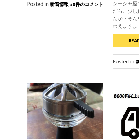
t
シーシャ屋
Posted in
【送
新着情報
30件のコメント
e
だら、少し
料
d
改
んか？そん
定
o
わえますよ
の
n
お
REA
知
ら
せ】
Posted in
へ
の