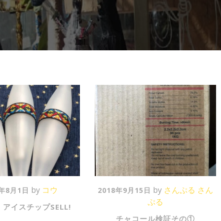
by
コウ
P
by
さんぷる さん
9年8月1日
2018年9月15日
o
ぷる
アイスチップSELL!
s
チャコール検証その①