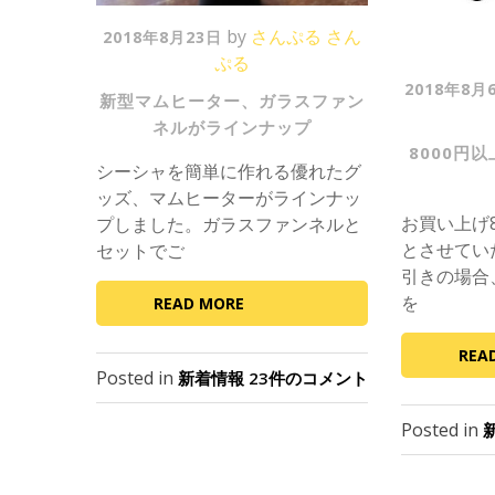
P
by
さんぷる さん
2018年8月23日
o
ぷる
P
s
2018年8月
新型マムヒーター、ガラスファン
o
t
ネルがラインナップ
s
e
8000円
t
d
シーシャを簡単に作れる優れたグ
e
o
ッズ、マムヒーターがラインナッ
d
n
お買い上げ
プしました。ガラスファンネルと
o
とさせてい
セットでご
n
引きの場合
を
READ MORE
REA
Posted in
新
新着情報
23件のコメント
型
マ
Posted in
ム
ヒ