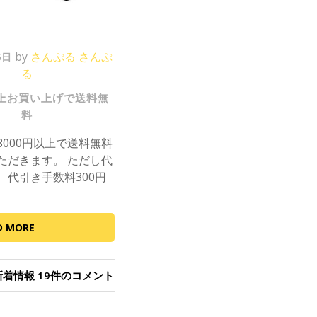
の
の
by
さんぷる さんぷ
6日
る
以上お買い上げで送料無
料
8000円以上で送料無料
ただきます。 ただし代
、代引き手数料300円
D MORE
8000
新着情報
19件のコメント
円
以