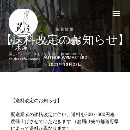
Skip
to
content
新着情報
【送料改定のお知らせ】
カンノークシーシャ通販
「水煙」
楽しいシーシャライフを身近に produced by
Author
AUTHOR:WPMASTER2
shisha cafe Kannok
Posted
Posted
2021年10月27日
on
on
【送料改定のお知らせ】
配送業者の価格改定に伴い、送料を200～300円程
度値上げさせていただきます （お届け先の都道府県
によって送料が異なります）。