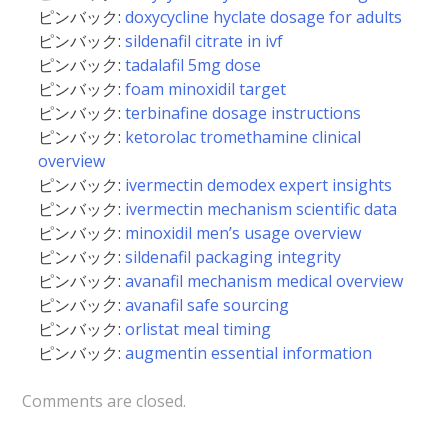
ピンバック:
doxycycline hyclate dosage for adults
ピンバック:
sildenafil citrate in ivf
ピンバック:
tadalafil 5mg dose
ピンバック:
foam minoxidil target
ピンバック:
terbinafine dosage instructions
ピンバック:
ketorolac tromethamine clinical
overview
ピンバック:
ivermectin demodex expert insights
ピンバック:
ivermectin mechanism scientific data
ピンバック:
minoxidil men’s usage overview
ピンバック:
sildenafil packaging integrity
ピンバック:
avanafil mechanism medical overview
ピンバック:
avanafil safe sourcing
ピンバック:
orlistat meal timing
ピンバック:
augmentin essential information
Comments are closed.