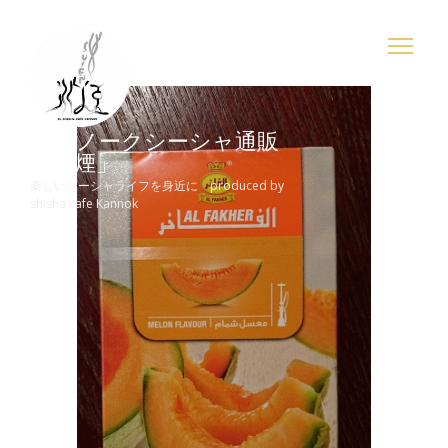
Skip
to
content
カンノークシーシャ通販
「水煙」
楽しいシーシャライフを身近に produced by
shisha cafe Kannok