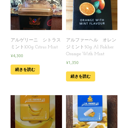
アルゲリーニ シトラス
アルファーヘル オレン
ミント100g Citrus Mint
ジミント50g Al Fakher
Orange With Mint
¥
4,300
¥
1,350
続きを読む
続きを読む